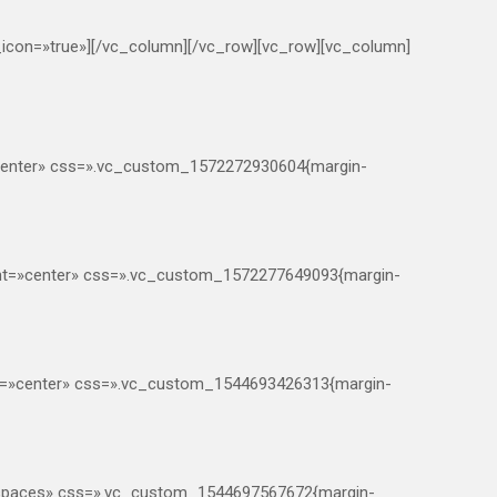
_icon=»true»][/vc_column][/vc_row][vc_row][vc_column]
=»center» css=».vc_custom_1572272930604{margin-
ment=»center» css=».vc_custom_1572277649093{margin-
ent=»center» css=».vc_custom_1544693426313{margin-
o_spaces» css=».vc_custom_1544697567672{margin-