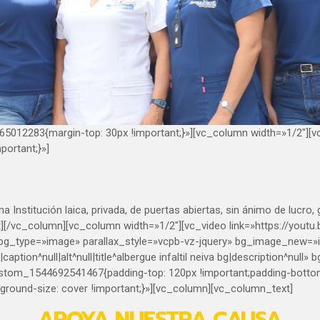
012283{margin-top: 30px !important;}»][vc_column width=»1/2″][
ortant;}»]
 Institución laica, privada, de puertas abiertas, sin ánimo de lucro,
xt][/vc_column][vc_column width=»1/2″][vc_video link=»https://yo
_type=»image» parallax_style=»vcpb-vz-jquery» bg_image_new=»id^32
caption^null|alt^null|title^albergue infaltil neiva bg|description^nul
stom_1544692541467{padding-top: 120px !important;padding-bottom:
kground-size: cover !important;}»][vc_column][vc_column_text]
APOYA NUESTRA CAUSA