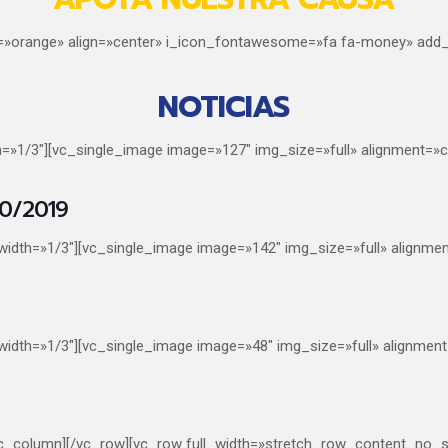
lor=»orange» align=»center» i_icon_fontawesome=»fa fa-money» add
NOTICIAS
h=»1/3″][vc_single_image image=»127″ img_size=»full» alignment
10/2019
width=»1/3″][vc_single_image image=»142″ img_size=»full» align
width=»1/3″][vc_single_image image=»48″ img_size=»full» alignm
/vc_column][/vc_row][vc_row full_width=»stretch_row_content_n