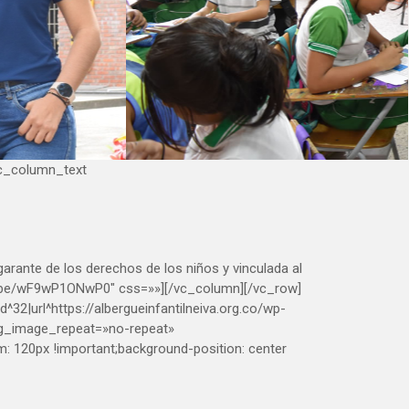
vc_column_text
 garante de los derechos de los niños y vinculada al
utu.be/wF9wP1ONwP0″ css=»»][/vc_column][/vc_row]
|url^https://albergueinfantilneiva.org.co/wp-
l» bg_image_repeat=»no-repeat»
 120px !important;background-position: center