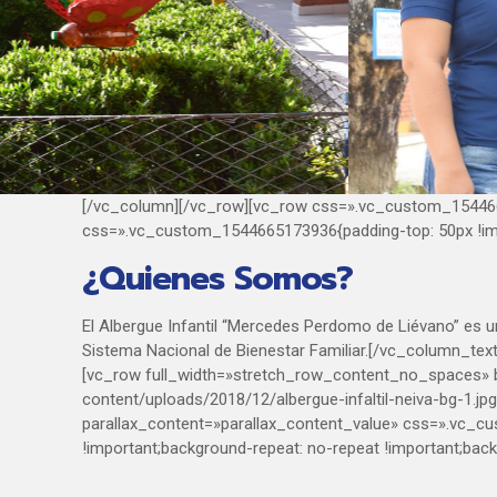
[/vc_column][/vc_row][vc_row css=».vc_custom_1544665
css=».vc_custom_1544665173936{padding-top: 50px !imp
¿Quienes Somos?
El Albergue Infantil “Mercedes Perdomo de Liévano” es una
Sistema Nacional de Bienestar Familiar.[/vc_column_te
[vc_row full_width=»stretch_row_content_no_spaces» bg
content/uploads/2018/12/albergue-infaltil-neiva-bg-1.jpg|
parallax_content=»parallax_content_value» css=».vc_cu
!important;background-repeat: no-repeat !important;bac