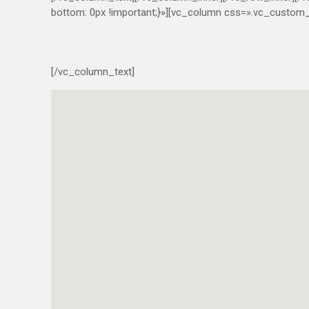
bottom: 0px !important;}»][vc_column css=».vc_custom
[/vc_column_text]