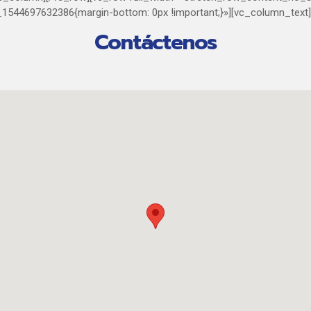
_1544697632386{margin-bottom: 0px !important;}»][vc_column_text
Contáctenos